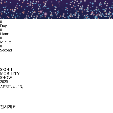
0
Day
0
Hour
0
Minute
0
Second
SEOUL
MOBILITY
SHOW
2025
APRIL 4 - 13,
전시개요